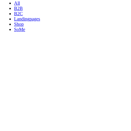
All
B2B
B2C
Landingpages
Shop
SoMe