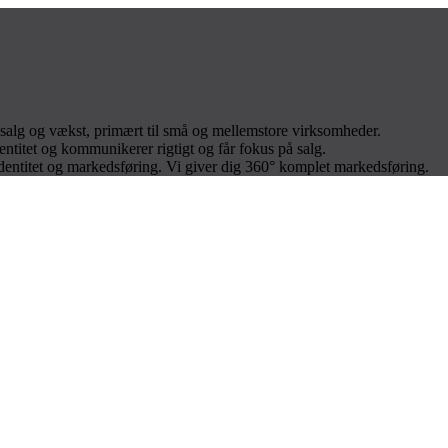
salg og vækst, primært til små og mellemstore virksomheder.
entitet og kommunikerer rigtigt og får fokus på salg.
identitet og markedsføring. Vi giver dig 360° komplet markedsføring.