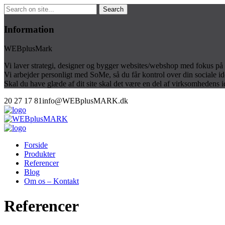
Information
WEBplusMark
Vi laver strategi, designer og bygger websites/webshop med fokus på 
Vi arbejder personligt med SoMe, så du får kontrol over din sociale id
Skal du have glæde af dit site skal det være en del af virksomhedens 
20 27 17 81
info@WEBplusMARK.dk
Forside
Produkter
Referencer
Blog
Om os – Kontakt
Referencer