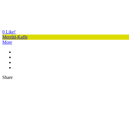
0
Like!
Merrild-Kaffe
More
Share