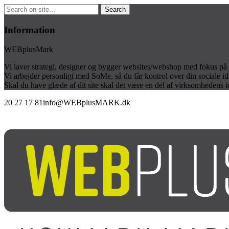
Information
WEBplusMark
Vi laver strategi, designer og bygger websites/webshop med fokus på 
Vi arbejder personligt med SoMe, så du får kontrol over din sociale id
Skal du have glæde af dit site skal det være en del af virksomhedens 
20 27 17 81
info@WEBplusMARK.dk