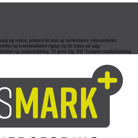
salg og vækst, primært til små og mellemstore virksomheder.
entitet og kommunikerer rigtigt og får fokus på salg.
identitet og markedsføring. Vi giver dig 360° komplet markedsføring.