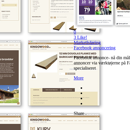
0
3
Like!
Markedsføring
Facebook annoncering
Facebook annonce- nå din målgr
annoncer via værktøjerne på F
specialiseret
More
Share