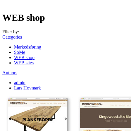
WEB shop
Filter by:
Categories
Markedsføring
SoMe
WEB shop
WEB sites
Authors
admin
Lars Hovmark