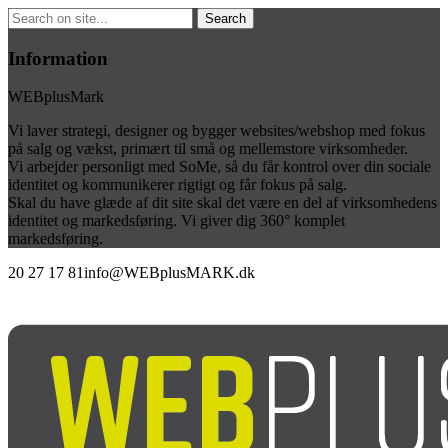
Information
WEBplusMark
Vi laver strategi, designer og bygger websites/webshop med fokus
på salg og vækst, primært til små og mellemstore virksomheder.
Vi arbejder personligt med SoMe, så du får kontrol over din sociale
identitet og kommunikerer rigtigt og får fokus på salg.
Skal du have glæde af dit site skal det være en del af virksomhedens
identitet og markedsføring. Vi giver dig 360° komplet
markedsføring.
20 27 17 81
info@WEBplusMARK.dk