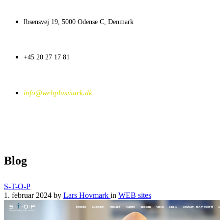
Ibsensvej 19, 5000 Odense C, Denmark
+45 20 27 17 81
info@webplusmark.dk
Blog
S-T-O-P
1. februar 2024
by
Lars Hovmark
in
WEB sites