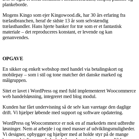
plankeborde.
Mogens Kingo som ejer Kingowood.dk, har 30 års erfaring fra
trælastbranchen, heraf de sidste 13 år som selvstændig
trælasthandler. Hans hjerte banker for træ som er et fantastisk
materiale – det reproduceres konstant, er levende og kan
genanvendes.
OPGAVE
En sikker og enkelt webshop med handel via betalingskort og
mobilepay – som i stil og tone matcher det danske marked og
målgruppen.
Sitet er lavet i WordPress og med fuld implementeret Woocommerce
web handelsløsning, integreret med blog modul.
Kunden har fået undervisning så de selv kan varetage den daglige
drift. Vi hjælper løbende med support og software opdatering.
WordPress og Woocommerce er nok en af markedets mest udbredte
løsninger. Nem at arbejde i og med masser af udviklingsmuligheder.
Vi designer, opbygger og hjælper med at holde styr på de mange