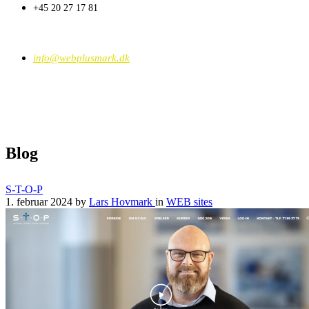
+45 20 27 17 81
info@webplusmark.dk
Blog
S-T-O-P
1. februar 2024
by
Lars Hovmark
in
WEB sites