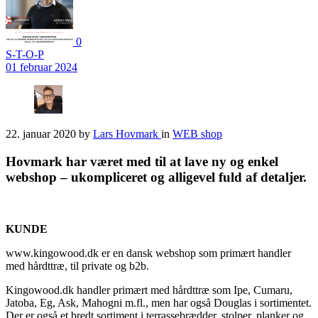
0
S-T-O-P
01 februar 2024
22. januar 2020
by
Lars Hovmark
in
WEB shop
Hovmark har været med til at lave ny og enkel
webshop – ukompliceret og alligevel fuld af detaljer.
KUNDE
www.kingowood.dk er en dansk webshop som primært handler
med hårdttræ, til private og b2b.
Kingowood.dk handler primært med hårdttræ som Ipe, Cumaru,
Jatoba, Eg, Ask, Mahogni m.fl., men har også Douglas i sortimentet.
Der er også et bredt sortiment i terrassebrædder, stolper, planker og