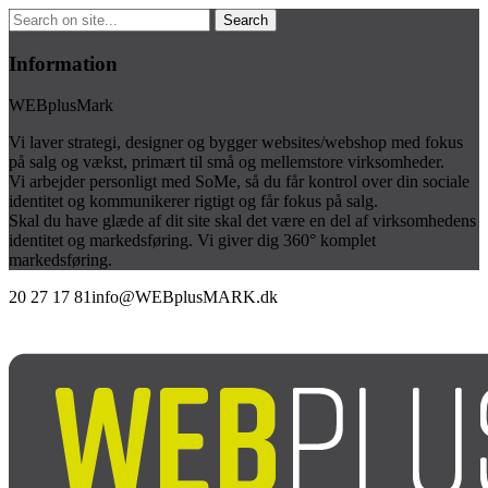
Information
WEBplusMark
Vi laver strategi, designer og bygger websites/webshop med fokus
på salg og vækst, primært til små og mellemstore virksomheder.
Vi arbejder personligt med SoMe, så du får kontrol over din sociale
identitet og kommunikerer rigtigt og får fokus på salg.
Skal du have glæde af dit site skal det være en del af virksomhedens
identitet og markedsføring. Vi giver dig 360° komplet
markedsføring.
20 27 17 81
info@WEBplusMARK.dk